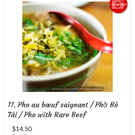
+ une image
photo à titre indicatif seulement
11. Pho au bœuf saignant / Phở Bò
Tái / Pho with Rare Beef
$
14.50