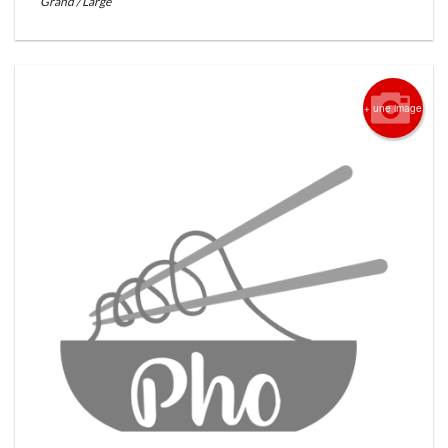
Grand / Large
+ une image