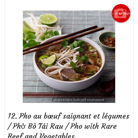
+ une image
photo à titre indicatif seulement
12. Pho au bœuf saignant et légumes
/ Phở Bò Tái Rau / Pho with Rare
Beef and Vegetables