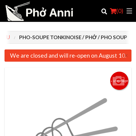
(
0
)
MENU
PHO-SOUPE TONKINOISE / PHỞ / PHO SOUP
Commander en ligne
×
We are closed and will re-open on August 10.
Emplacement
Français
+ une image
Connection
Inscription
Panier (0)