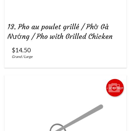
13. Pho au poulet grillé / Phở Gà
Nướng / Pho with Grilled Chicken
$
14.50
Grand / Large
+ une image