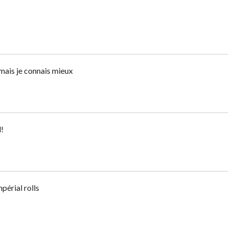
 mais je connais mieux
!
périal rolls