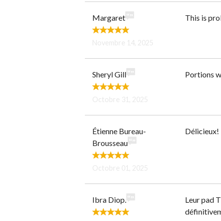
Margaret
This is pro
Novembre 14, 2025
Sheryl Gill
Portions we
Octobre 31, 2025
Étienne Bureau-
Délicieux!
Brousseau
Octobre 01, 2025
Ibra Diop.
Leur pad Th
définitive