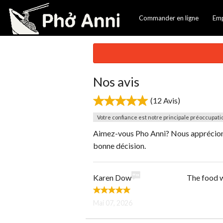
Commander en ligne
Em
Nos avis
(12 Avis)
Votre confiance est notre principale préoccupati
Aimez-vous Pho Anni? Nous apprécions 
bonne décision.
Karen Dow
The food w
Mai 07, 2026