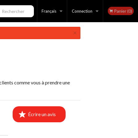
Panier (0)
echercher
Français
Connection
×
Français
Inscription
English
 clients comme vous à prendre une
Écrire un avis