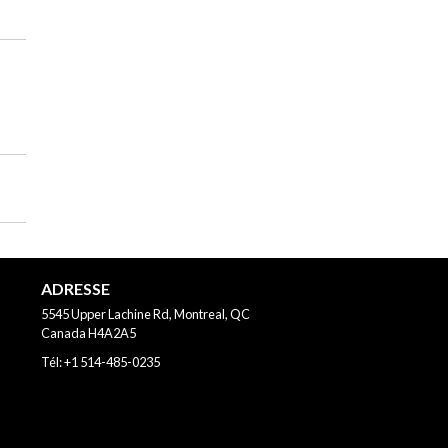
ADRESSE
5545 Upper Lachine Rd, Montreal, QC
Canada
H4A2A5
Tél:
+1 514-485-0235