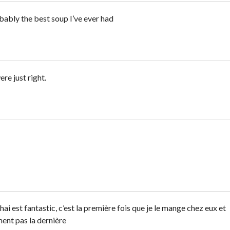
bably the best soup I’ve ever had
re just right.
ai est fantastic, c’est la première fois que je le mange chez eux et
ment pas la dernière