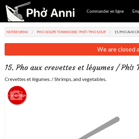
Commander en ligne
Em
NOTRE MENU
PHO-SOUPE TONKINOISE / PHỞ / PHO SOUP
15. PHO AUX C
We are closed a
15. Pho aux crevettes et légumes / Phở
Crevettes et légumes. / Shrimps, and vegetables.
+ une image
1. Roul