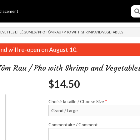
placement
R
REVETTES ET LÉGUMES / PHỞ TÔM RAU / PHO WITH SHRIMP AND VEGETABLES
nd will re-open on August 10.
 Tôm Rau / Pho with Shrimp and Vegetable
$
14.50
Choisir la taille / Choose Size
*
eau impérial / Cha Gio / Imperial Roll
10. Pho Ann
$3.00
$16.50
Commentaire / Comment