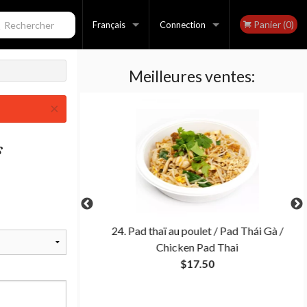
Panier (0)
echercher
Français
Connection
Meilleures ventes:
Français
Inscription
×
English
s
i
24. Pad thaï au poulet / Pad Thái Gà /
Chicken Pad Thai
$17.50