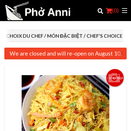
(
0
)
CHOIX DU CHEF / MÓN ĐẶC BIỆT / CHEF'S CHOICE
Commander en ligne
×
We are closed and will re-open on August 10.
Emplacement
Français
+ une image
Connection
Inscription
Panier (0)