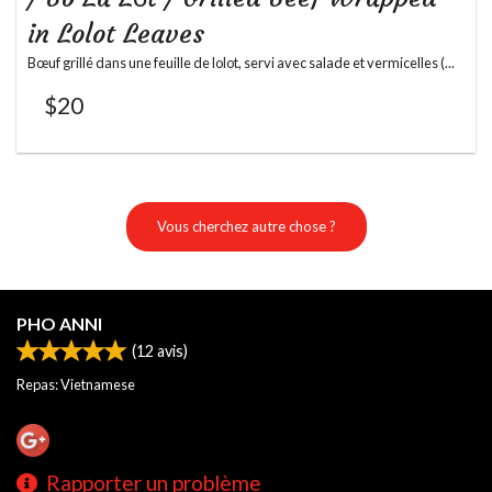
in Lolot Leaves
Bœuf grillé dans une feuille de lolot, servi avec salade et vermicelles (...
$
20
Vous cherchez autre chose ?
PHO ANNI
(
12
avis)
Repas: Vietnamese
Rapporter un problème