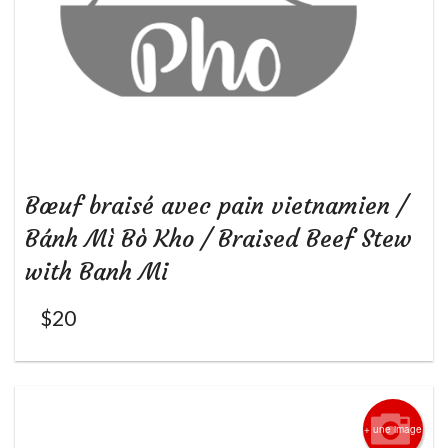
Bœuf braisé avec pain vietnamien /
Bánh Mì Bò Kho / Braised Beef Stew
with Banh Mi
$
20
+ une image