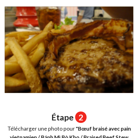
Étape
2
Télécharger une photo pour
"Bœuf braisé avec pain
vietnamien / Bánh Mì Bò Kho / Braised Beef Stew