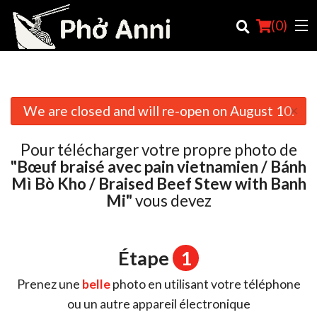
(
0
)
×
We are closed and will re-open on August 10.
Commander en ligne
Pour télécharger votre propre photo de
Emplacement
"Bœuf braisé avec pain vietnamien / Bánh
Mì Bò Kho / Braised Beef Stew with Banh
Français
Mi"
vous devez
Connection
Inscription
Étape
1
Panier (0)
Prenez une
belle
photo en utilisant votre téléphone
ou un autre appareil électronique